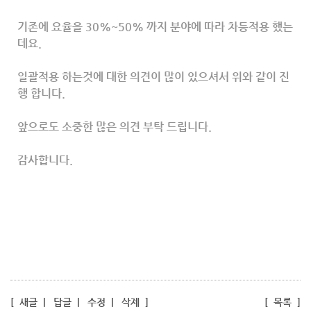
기존에 요율을 30%~50% 까지 분야에 따라 차등적용 했는
데요.
일괄적용 하는것에 대한 의견이 많이 있으셔서 위와 같이 진
행 합니다.
앞으로도 소중한 많은 의견 부탁 드립니다.
감사합니다.
[
새글
|
답글
|
수정
|
삭제
]
[
목록
]