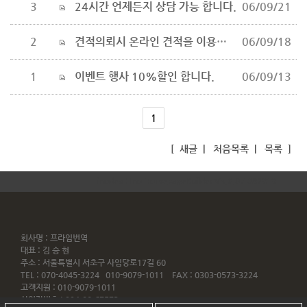
3
24시간 언제든지 상담 가능 합니다.
06/09/21
2
견적의뢰시 온라인 견적을 이용하세요
06/09/18
1
이벤트 행사 10%할인 합니다.
06/09/13
1
[
새글
|
처음목록
|
목록
]
inodea : Ino HomepageBuilder V5.0.07-082919
회사명 : 프라임번역
대표 : 김 승 현
주소 : 서울특별시 서초구 사임당로17길 60
TEL : 070-4045-3224 010-9079-1011 FAX : 0303-0573-3224
고객지원 : 010-9079-1011
사업자번호 : 224-90-67573