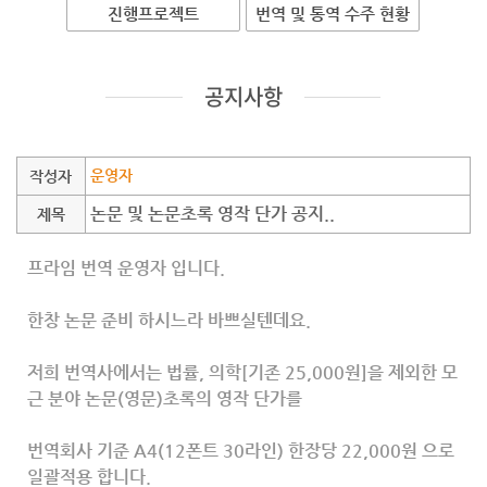
진행프로젝트
번역 및 통역 수주 현황
공지사항
운영자
작성자
논문 및 논문초록 영작 단가 공지..
제목
프라임 번역 운영자 입니다.
한창 논문 준비 하시느라 바쁘실텐데요.
저희 번역사에서는 법률, 의학[기존 25,000원]을 제외한 모
근 분야 논문(영문)초록의 영작 단가를
번역회사 기준 A4(12폰트 30라인) 한장당 22,000원 으로
일괄적용 합니다.